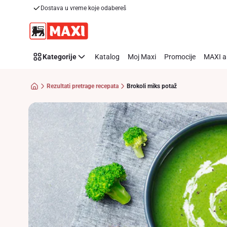
Recipe
Dostava u vreme koje odabereš
Preskoči link
Details
Page
Kategorije
Katalog
Moj Maxi
Promocije
MAXI a
Rezultati pretrage recepata
Brokoli miks potaž