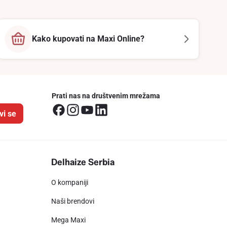
Kako kupovati na Maxi Online?
Prati nas na društvenim mrežama
vi se
Delhaize Serbia
O kompaniji
Naši brendovi
Mega Maxi