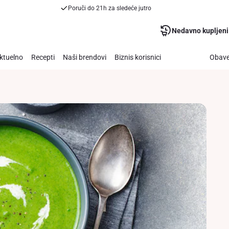
Poruči do 21h za sledeće jutro
Nedavno kupljeni
ktuelno
Recepti
Naši brendovi
Biznis korisnici
Obave