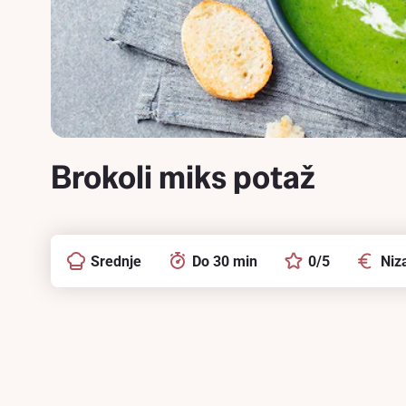
Brokoli miks potaž
Srednje
Do 30 min
0/5
Niz