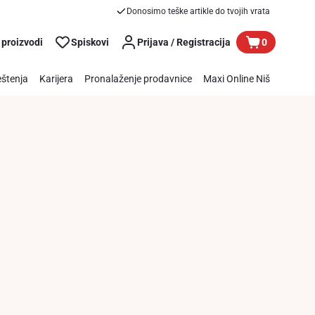
Donosimo teške artikle do tvojih vrata
 proizvodi
Spiskovi
Prijava / Registracija
0
štenja
Karijera
Pronalaženje prodavnice
Maxi Online Niš