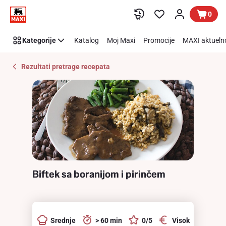
Recipe
Preskoči link
0
Details
Page
Kategorije
Katalog
Moj Maxi
Promocije
MAXI aktueln
Rezultati pretrage recepata
Biftek sa boranijom i pirinčem
Srednje
> 60 min
0/5
Visok