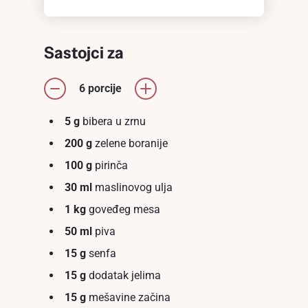
Sastojci za
6 porcije
5 g
bibera u zrnu
200 g
zelene boranije
100 g
pirinča
30 ml
maslinovog ulja
1 kg
goveđeg mesa
50 ml
piva
15 g
senfa
15 g
dodatak jelima
15 g
mešavine začina