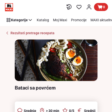
Recipe
Preskoči link
0
Details
Page
Kategorije
Katalog
Moj Maxi
Promocije
MAXI aktueln
Rezultati pretrage recepata
Bataci sa povrćem
Srednje
> 30 min
0/5
Srednji