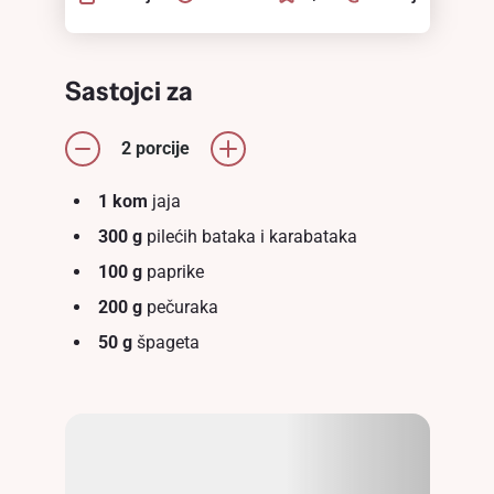
Sastojci za
2 porcije
1 kom
jaja
300 g
pilećih bataka i karabataka
100 g
paprike
200 g
pečuraka
50 g
špageta