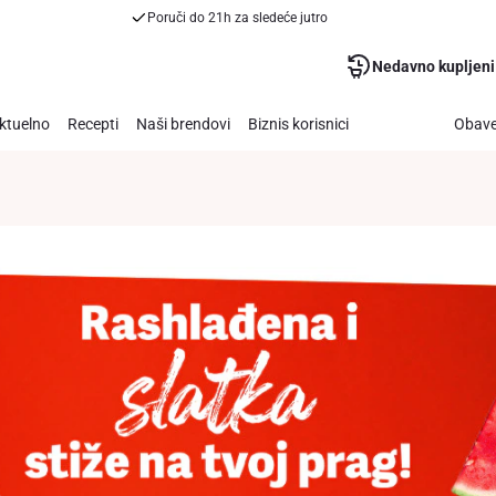
Poruči do 21h za sledeće jutro
Nedavno kupljeni
ktuelno
Recepti
Naši brendovi
Biznis korisnici
Obave