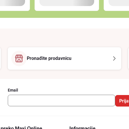
Pronađite prodavnicu
Email
Prija
 preko Maxi Online
Informacije