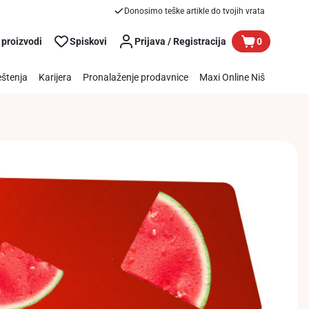
Donosimo teške artikle do tvojih vrata
 proizvodi
Spiskovi
Prijava / Registracija
0
štenja
Karijera
Pronalaženje prodavnice
Maxi Online Niš