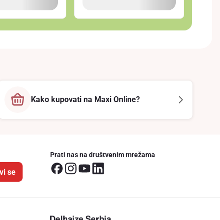
Kako kupovati na Maxi Online?
Prati nas na društvenim mrežama
vi se
Delhaize Serbia