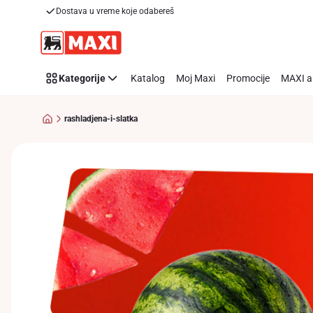
Dostava u vreme koje odabereš
Preskoči link
Kategorije
Katalog
Moj Maxi
Promocije
MAXI a
rashladjena-i-slatka