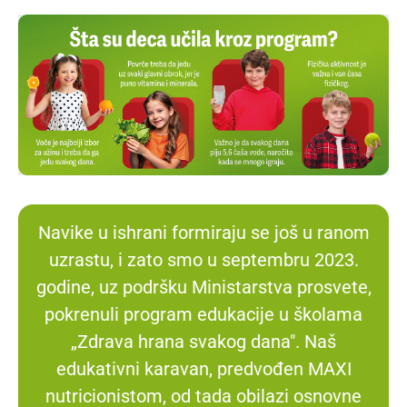
Navike u ishrani formiraju se još u ranom
uzrastu, i zato smo u septembru 2023.
godine, uz podršku Ministarstva prosvete,
pokrenuli program edukacije u školama
„Zdrava hrana svakog dana". Naš
edukativni karavan, predvođen MAXI
nutricionistom, od tada obilazi osnovne