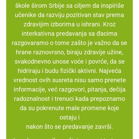
škole širom Srbije sa ciljem da inspiriše
učenike da razviju pozitivan stav prema
zdravijim izborima u ishrani. Kroz
interkativna predavanja sa đacima
razgovaramo o tome zašto je važno da se
hrane raznovrsno, biraju zdravije užine,
svakodnevno unose voće i povrće, da se
hidriraju i budu fizički aktivni. Najveća
vrednost ovih susreta nisu samo prenete
informacije, već razgovori, pitanja, dečija
radoznalnost i trenuci kada prepoznamo
da su pokrenute male promene koje
ostaju i
nakon što se predavanje završi.