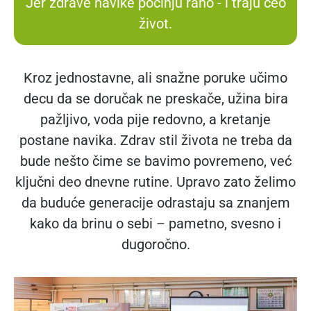
Jer zdrave navike počinju rano - i traju ceo
život.
Kroz jednostavne, ali snažne poruke učimo
decu da se doručak ne preskače, užina bira
pažljivo, voda pije redovno, a kretanje
postane navika. Zdrav stil života ne treba da
bude nešto čime se bavimo povremeno, već
ključni deo dnevne rutine. Upravo zato želimo
da buduće generacije odrastaju sa znanjem
kako da brinu o sebi – pametno, svesno i
dugoročno.