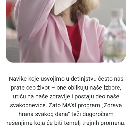
Navike koje usvojimo u detinjstvu često nas
prate ceo život – one oblikuju naše izbore,
utiču na naše zdravlje i postaju deo naše
svakodnevice. Zato MAXI program „Zdrava
hrana svakog dana“ teži dugoročnim
rešenjima koja će biti temelj trajnih promena.