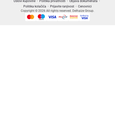
Uslovi kupovine
Politika privatnosti
Objava dokumenata
Politika kolačića
Prijavite ranjivost
Cenovnici
Copyright © 2026 All rights reserved. Delhaize Group.