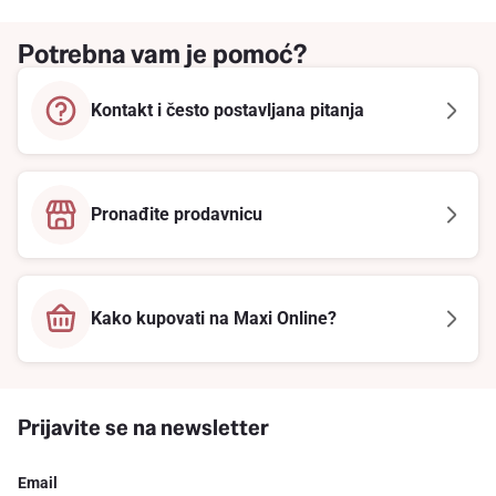
Potrebna vam je pomoć?
Kontakt i često postavljana pitanja
Pronađite prodavnicu
Kako kupovati na Maxi Online?
Prijavite se na newsletter
Email