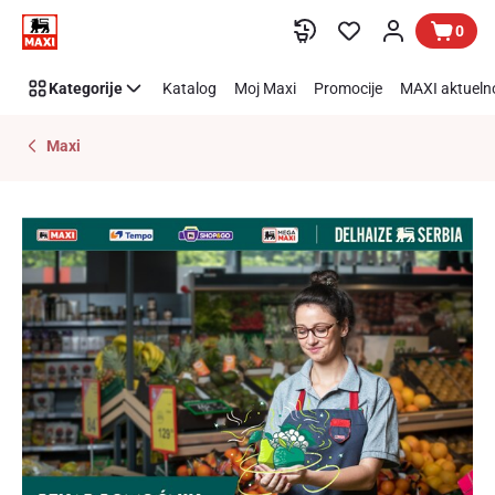
Pekar
Preskoči link
0
pomoćnik
Kategorije
Katalog
Moj Maxi
Promocije
MAXI aktueln
Maxi