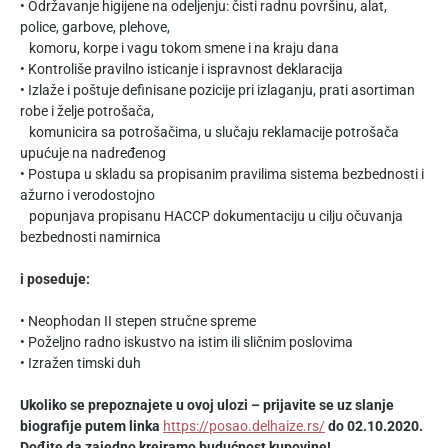
• Održavanje higijene na odeljenju: čisti radnu površinu, alat,
police, garbove, plehove,
komoru, korpe i vagu tokom smene i na kraju dana
• Kontroliše pravilno isticanje i ispravnost deklaracija
• Izlaže i poštuje definisane pozicije pri izlaganju, prati asortiman
robe i želje potrošača,
komunicira sa potrošačima, u slučaju reklamacije potrošača
upućuje na nadređenog
• Postupa u skladu sa propisanim pravilima sistema bezbednosti i
ažurno i verodostojno
popunjava propisanu HACCP dokumentaciju u cilju očuvanja
bezbednosti namirnica
i poseduje:
• Neophodan II stepen stručne spreme
• Poželjno radno iskustvo na istim ili sličnim poslovima
• Izražen timski duh
Ukoliko se prepoznajete u ovoj ulozi – prijavite se uz slanje
biografije putem linka
https://posao.delhaize.rs/
do 02.10.2020.
Dođite da zajedno kreiramo budućnost kupovine!