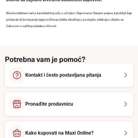
Biće kontaktirani samo kandidati koji uđu u uži izbor. Napomena: Slanjem prijave, kandidat daje
pristanak da kompanija njegove lične podatke obrađuje u postupku selekcije u skladu sa
Zakonom o zaštiti podataka o ličnosti.
Potrebna vam je pomoć?
Kontakt i često postavljana pitanja
Pronađite prodavnicu
Kako kupovati na Maxi Online?