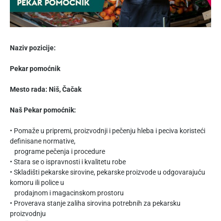
Naziv pozicije:
Pekar pomoćnik
Mesto rada: Niš, Čačak
Naš Pekar pomoćnik:
• Pomaže u pripremi, proizvodnji i pečenju hleba i peciva koristeći
definisane normative,
programe pečenja i procedure
• Stara se o ispravnosti i kvalitetu robe
• Skladišti pekarske sirovine, pekarske proizvode u odgovarajuću
komoru ili police u
prodajnom i magacinskom prostoru
• Proverava stanje zaliha sirovina potrebnih za pekarsku
proizvodnju