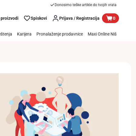
Donosimo teške artikle do tvojih vrata
 proizvodi
Spiskovi
Prijava / Registracija
0
štenja
Karijera
Pronalaženje prodavnice
Maxi Online Niš