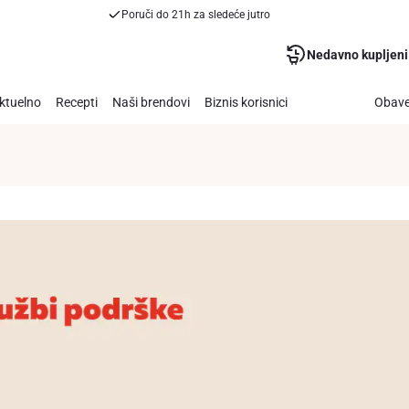
Poruči do 21h za sledeće jutro
Nedavno kupljeni
ktuelno
Recepti
Naši brendovi
Biznis korisnici
Obave