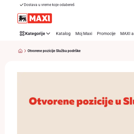
Otvorene
Dostava u vreme koje odabereš
Preskoči link
pozicije
Služba
podrške
Kategorije
Katalog
Moj Maxi
Promocije
MAXI a
Otvorene pozicije Služba podrške