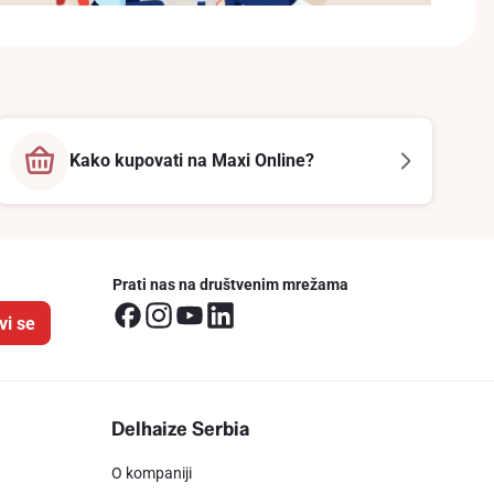
Kako kupovati na Maxi Online?
Prati nas na društvenim mrežama
vi se
Delhaize Serbia
O kompaniji