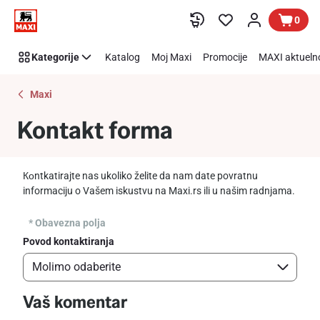
Kontaktirajte
Preskoči link
0
nas
Kategorije
Katalog
Moj Maxi
Promocije
MAXI aktueln
Maxi
Kontakt forma
Коntkatirajte nas ukoliko želite da nam date povratnu
informaciju o Vašem iskustvu na Maxi.rs ili u našim radnjama.
* Obavezna polja
Povod kontaktiranja
Vaš komentar