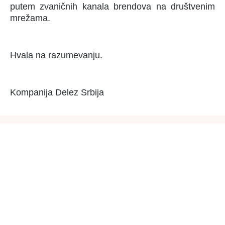
putem zvaničnih kanala brendova na društvenim
mrežama.
Hvala na razumevanju.
Kompanija Delez Srbija