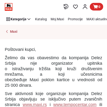
Obaveštenje
Preskoči link
0
o
zloupotrebi
Kategorije
Katalog
Moj Maxi
Promocije
MAXI aktueln
brenda
Maxi
Maxi
Poštovani kupci,
Želimo da vas obavestimo da kompanija Delez
Srbija nije organizator upitnika
o istraživanju tržišta koji kruži društvenim
mrežama, a koji učesnicima
obezbeđuje Maxi poklon kartice u vrednosti od
25 000 dinara.
Sve aktivnosti koje organizuje kompanija Delez
Srbija objavljuju se isključivo putem zvaničnih
stranica
www.maxi.rs
i
www.tempocentar.com
ili