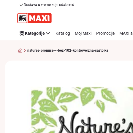
Natures
Dostava u vreme koje odabereš
Preskoči link
Promise
-
Bez
102
Kategorije
Katalog
Moj Maxi
Promocije
MAXI a
kontroverzna
sastojka
natures-promise---bez-102-kontroverzna-sastojka