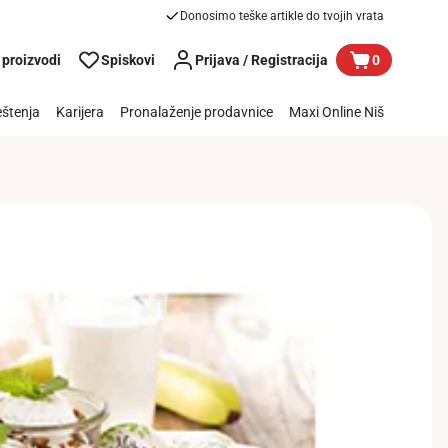
Donosimo teške artikle do tvojih vrata
 proizvodi
Spiskovi
Prijava / Registracija
0
štenja
Karijera
Pronalaženje prodavnice
Maxi Online Niš