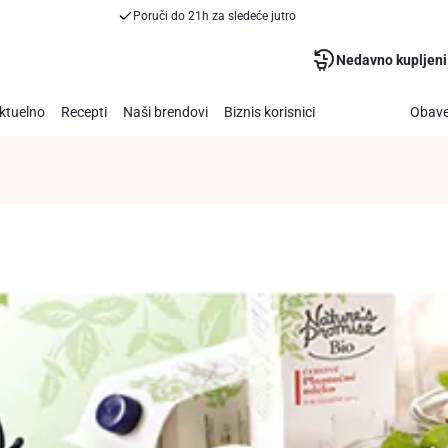
Poruči do 21h za sledeće jutro
Nedavno kupljeni
ktuelno
Recepti
Naši brendovi
Biznis korisnici
Obave