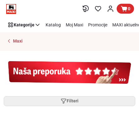
Preskoči link
0
Kategorije
Katalog
Moj Maxi
Promocije
MAXI aktueln
Maxi
Filteri