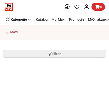
Preskoči link
0
Kategorije
Katalog
Moj Maxi
Promocije
MAXI aktueln
Maxi
Filteri