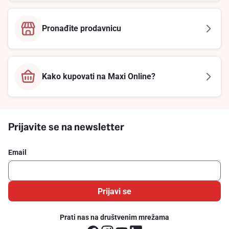
Pronađite prodavnicu
Kako kupovati na Maxi Online?
Prijavite se na newsletter
Email
Prijavi se
Prati nas na društvenim mrežama