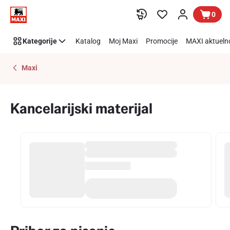
Kancelarijski
Preskoči link
0
materijal
Kategorije
Katalog
Moj Maxi
Promocije
MAXI aktueln
Maxi
Kancelarijski materijal