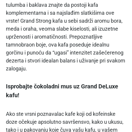
tulumba i baklava znajte da postoji kafa
komplementarna i sa najslađim slatkišima ove
vrste! Grand Strong kafa u sebi sadrži aromu bora,
meda i oraha, veoma slabe kiselosti, ali izuzetne
uprženosti i aromatičnosti. Prepoznatljive
tamnobraon boje, ova kafa poseduje idealnu
gorčinu i punoću da “ugasi” intenzitet zašećerenog
dezerta i stvori idealan balans i uživanje pri svakom
zalogaju.
Isprobajte čokoladni mus uz Grand DeLuxe
kafu!
Ako ste vrsni poznavalac kafe koji od kofeinske
doze očekuje apsolutno savršensvo, kako u ukusu,
tako i u pakovanju koje čuva vašu kafu, u vašem