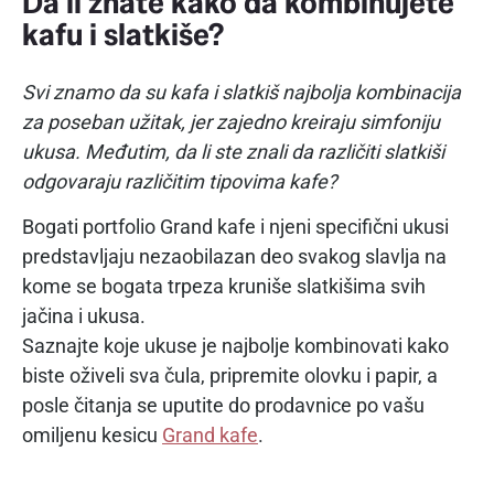
Da li znate kako da kombinujete
kafu i slatkiše?
Svi znamo da su kafa i slatkiš najbolja kombinacija
za poseban užitak, jer zajedno kreiraju simfoniju
ukusa. Međutim, da li ste znali da različiti slatkiši
odgovaraju različitim tipovima kafe?
Bogati portfolio Grand kafe i njeni specifični ukusi
predstavljaju nezaobilazan deo svakog slavlja na
kome se bogata trpeza kruniše slatkišima svih
jačina i ukusa.
Saznajte koje ukuse je najbolje kombinovati kako
biste oživeli sva čula, pripremite olovku i papir, a
posle čitanja se uputite do prodavnice po vašu
omiljenu kesicu
Grand kafe
.