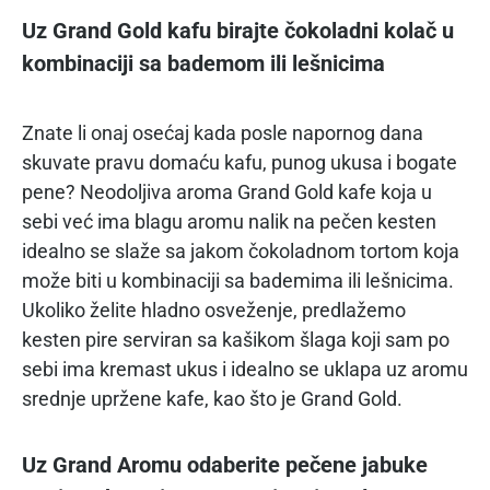
Uz Grand Gold kafu birajte čokoladni kolač u
kombinaciji sa bademom ili lešnicima
Znate li onaj osećaj kada posle napornog dana
skuvate pravu domaću kafu, punog ukusa i bogate
pene? Neodoljiva aroma Grand Gold kafe koja u
sebi već ima blagu aromu nalik na pečen kesten
idealno se slaže sa jakom čokoladnom tortom koja
može biti u kombinaciji sa bademima ili lešnicima.
Ukoliko želite hladno osveženje, predlažemo
kesten pire serviran sa kašikom šlaga koji sam po
sebi ima kremast ukus i idealno se uklapa uz aromu
srednje upržene kafe, kao što je Grand Gold.
Uz Grand Aromu odaberite pečene jabuke