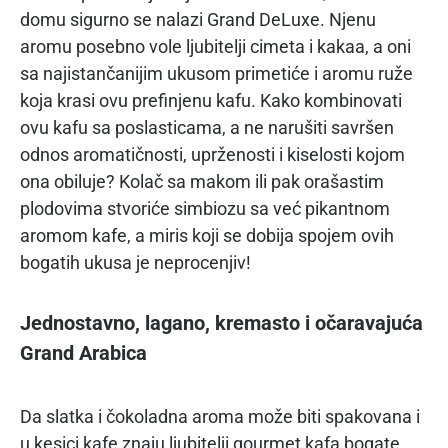
domu sigurno se nalazi Grand DeLuxe. Njenu
aromu posebno vole ljubitelji cimeta i kakaa, a oni
sa najistančanijim ukusom primetiće i aromu ruže
koja krasi ovu prefinjenu kafu. Kako kombinovati
ovu kafu sa poslasticama, a ne narušiti savršen
odnos aromatičnosti, uprženosti i kiselosti kojom
ona obiluje? Kolač sa makom ili pak orašastim
plodovima stvoriće simbiozu sa već pikantnom
aromom kafe, a miris koji se dobija spojem ovih
bogatih ukusa je neprocenjiv!
Jednostavno, lagano, kremasto i očaravajuća
Grand Arabica
Da slatka i čokoladna aroma može biti spakovana i
u kesici kafe znaju ljubitelji gourmet kafa bogate