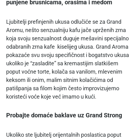
punjene brusnicama, orasima i medom
Ljubitelji prefinjenih ukusa odlučiće se za Grand
Aromu, nešto senzualniju kafu jače uprženih zrna
koja svoju senzualnost duguje mešavini specijalno
odabranih zrna kafe kiselijeg ukusa. Grand Aroma
pokazaće svu svoju specifičnost i bogatstvo ukusa
ukoliko je “zasladite” sa kremastijim slatkišem
poput voćne torte, kolača sa vanilom, mlevenim
keksom ili onim, malim sitnim kolačićima od
patišpanja sa filom kojim često improvizujemo
koristeći voće koje već imamo u kući.
Probajte domaće baklave uz Grand Strong
Ukoliko ste ljubitelj orijentalnih poslastica poput