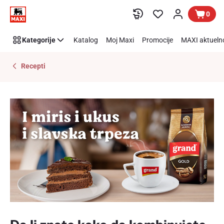
I
Preskoči link
0
miris
i
Kategorije
Katalog
Moj Maxi
Promocije
MAXI aktueln
ukus
i
najslađa
Recepti
trpeza