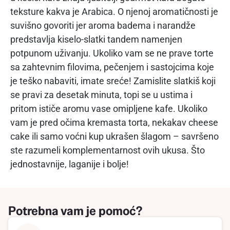
teksture kakva je Arabica. O njenoj aromatičnosti je
suvišno govoriti jer aroma badema i narandže
predstavlja kiselo-slatki tandem namenjen
potpunom uživanju. Ukoliko vam se ne prave torte
sa zahtevnim filovima, pečenjem i sastojcima koje
je teško nabaviti, imate sreće! Zamislite slatkiš koji
se pravi za desetak minuta, topi se u ustima i
pritom ističe aromu vase omipljene kafe. Ukoliko
vam je pred očima kremasta torta, nekakav cheese
cake ili samo voćni kup ukrašen šlagom – savršeno
ste razumeli komplementarnost ovih ukusa. Što
jednostavnije, laganije i bolje!
Potrebna vam je pomoć?