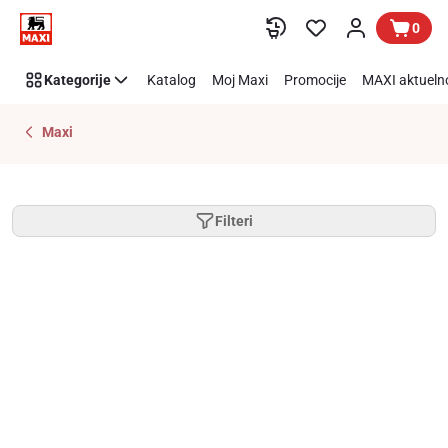
Preskoči link
0
Kategorije
Katalog
Moj Maxi
Promocije
MAXI aktueln
Maxi
Filteri