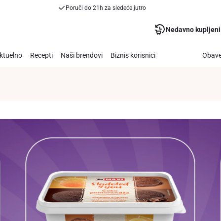
Poruči do 21h za sledeće jutro
Nedavno kupljeni
ktuelno
Recepti
Naši brendovi
Biznis korisnici
Obave