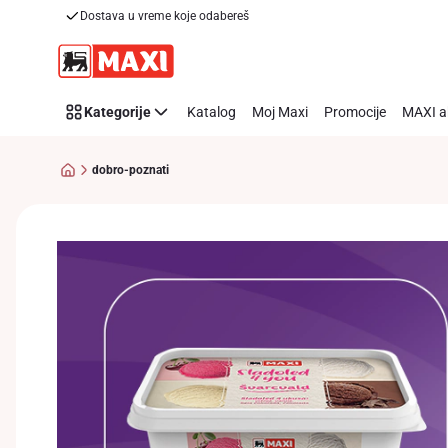
Dobro
Dostava u vreme koje odabereš
Preskoči link
poznati
Kategorije
Katalog
Moj Maxi
Promocije
MAXI a
dobro-poznati