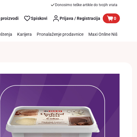
Donosimo teške artikle do tvojih vrata
 proizvodi
Spiskovi
Prijava / Registracija
0
štenja
Karijera
Pronalaženje prodavnice
Maxi Online Niš