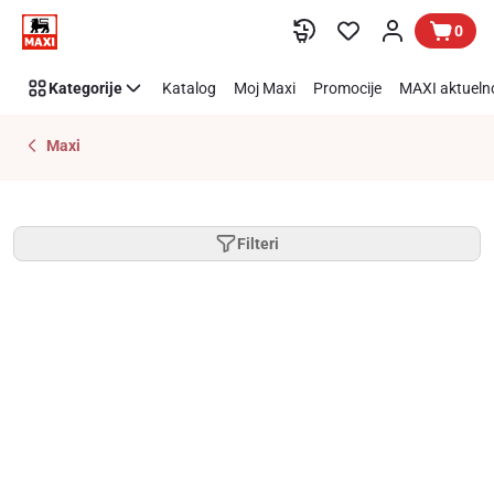
Preskoči link
0
Kategorije
Katalog
Moj Maxi
Promocije
MAXI aktueln
Maxi
Filteri