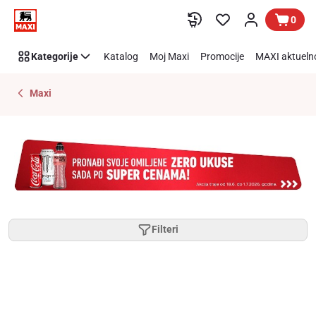
Preskoči link
0
Kategorije
Katalog
Moj Maxi
Promocije
MAXI aktueln
Maxi
Filteri