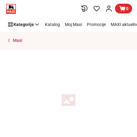
Preskoči link
0
Kategorije
Katalog
Moj Maxi
Promocije
MAXI aktueln
Maxi