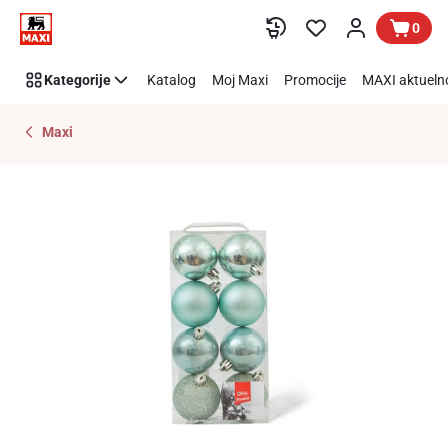
Preskoči link
0
Kategorije
Katalog
Moj Maxi
Promocije
MAXI aktueln
Maxi