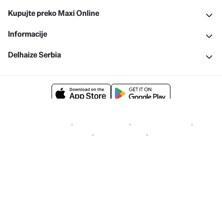
Kupujte preko Maxi Online
Informacije
Delhaize Serbia
Uslovi kupovine
Politika privatnosti
Objava dokumenata
Politika kolačića
Prijavite ranjivost
Cenovnici
Copyright © 2026 All rights reserved. Delhaize Group.