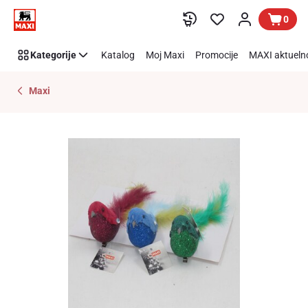
Preskoči link
0
Kategorije
Katalog
Moj Maxi
Promocije
MAXI aktueln
Maxi