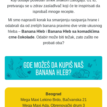
koji dodaje poseban šmek svakom zalogaju. Uz to,
pretvaraju se u zdrav zaslađivač koji će te inspirisati da
isprobaš mnoge recepte.
Mi smo napravili korak ka smanjenju rasipanja hrane i
odabrali da od zrelijih banana pravimo dve vrste ukusnog
hleba –
Banana Hleb
i
Banana Hleb sa komadićima
crne čokolade
. Odabir može biti težak, zato zašto ne
probati oba?
Beograd
Mega Maxi Lekino Brdo, Bačvanska 21
Mega Maxi Ada, Obrenovački drum 3