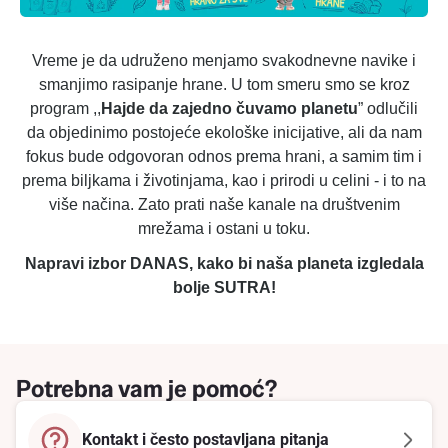
Vreme je da udruženo menjamo svakodnevne navike i
smanjimo rasipanje hrane. U tom smeru smo se kroz
program ,,
Hajde da zajedno čuvamo planetu
” odlučili
da objedinimo postojeće ekološke inicijative, ali da nam
fokus bude odgovoran odnos prema hrani, a samim tim i
prema biljkama i životinjama, kao i prirodi u celini - i to na
više načina. Zato prati naše kanale na društvenim
mrežama i ostani u toku.
Napravi izbor DANAS, kako bi naša planeta izgledala
bolje SUTRA!
Potrebna vam je pomoć?
Kontakt i često postavljana pitanja