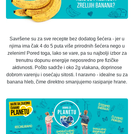
Savršene su za sve recepte bez dodatog šećera - jer u
njima ima čak 4 do 5 puta više prirodnih šećera nego u
zelenim! Pored toga, lako se vare, pa su najbolji izbor za
trenutnu dopunu energije neposredno pre fizičke
aktivnosti. Pošto sadrže i oko 2g vlakana, doprinose
dobrom varenju i osećaju sitosti. I naravno - idealne su za
banana hleb, čime direktno smanjujemo rasipanje hrane.