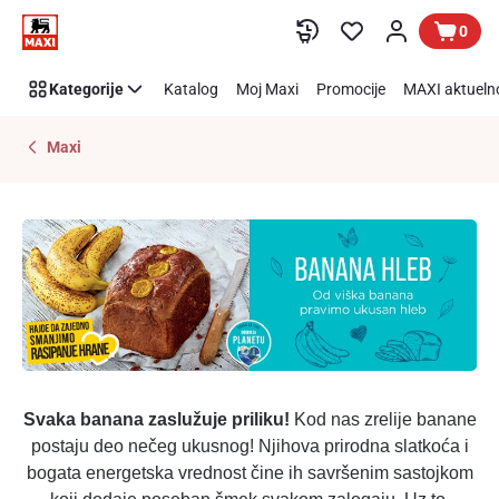
Preskoči link
0
Kategorije
Katalog
Moj Maxi
Promocije
MAXI aktueln
Maxi
Svaka banana zaslužuje priliku!
Kod nas zrelije banane
postaju deo nečeg ukusnog! Njihova prirodna slatkoća i
bogata energetska vrednost čine ih savršenim sastojkom