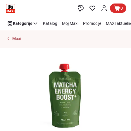
Preskoči link
0
Kategorije
Katalog
Moj Maxi
Promocije
MAXI aktueln
Maxi