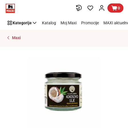
Preskoči link
0
Kategorije
Katalog
Moj Maxi
Promocije
MAXI aktueln
Maxi