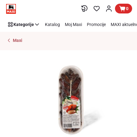
Preskoči link
0
Kategorije
Katalog
Moj Maxi
Promocije
MAXI aktueln
Maxi