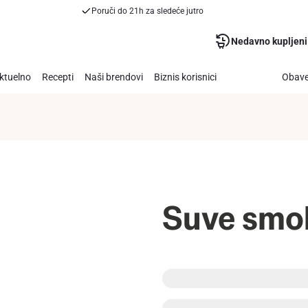
Poruči do 21h za sledeće jutro
Nedavno kupljeni
ktuelno
Recepti
Naši brendovi
Biznis korisnici
Obave
Suve smo