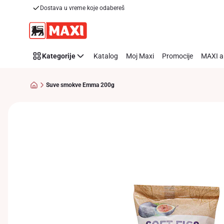
Dostava u vreme koje odabereš
Preskoči link
Kategorije
Katalog
Moj Maxi
Promocije
MAXI a
Suve smokve Emma 200g