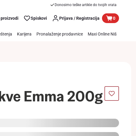
Donosimo teške artikle do tvojih vrata
 proizvodi
Spiskovi
Prijava / Registracija
0
štenja
Karijera
Pronalaženje prodavnice
Maxi Online Niš
kve Emma 200g