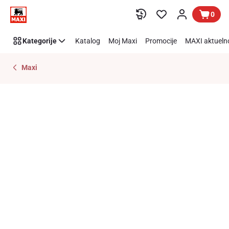
Preskoči link
0
Kategorije
Katalog
Moj Maxi
Promocije
MAXI aktueln
Maxi