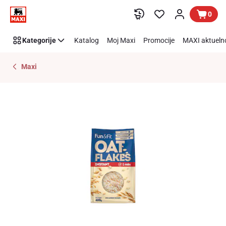
Preskoči link
0
Kategorije
Katalog
Moj Maxi
Promocije
MAXI aktueln
Maxi