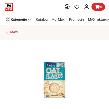
Preskoči link
0
Kategorije
Katalog
Moj Maxi
Promocije
MAXI aktueln
Maxi