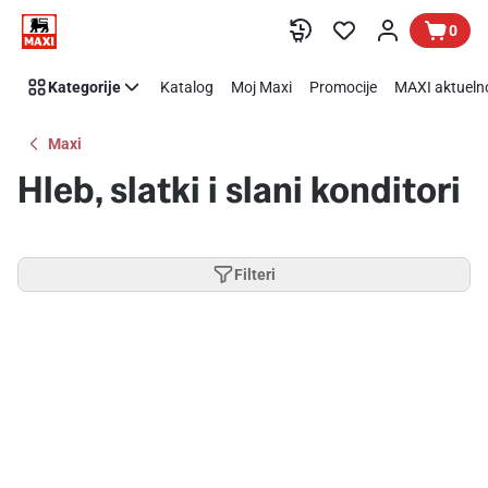
Preskoči link
0
Kategorije
Katalog
Moj Maxi
Promocije
MAXI aktueln
Maxi
Hleb, slatki i slani konditori
Filteri