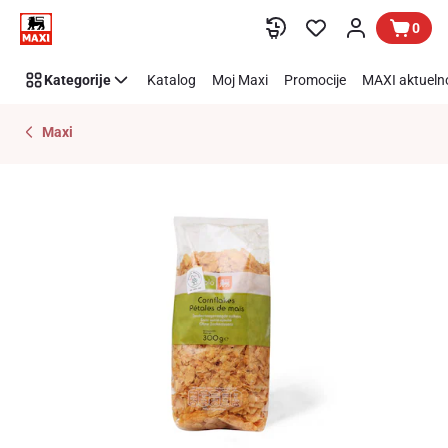
Preskoči link
0
Kategorije
Katalog
Moj Maxi
Promocije
MAXI aktueln
Maxi