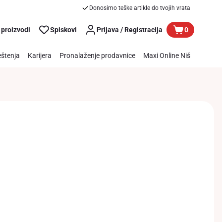
Donosimo teške artikle do tvojih vrata
 proizvodi
Spiskovi
Prijava / Registracija
0
štenja
Karijera
Pronalaženje prodavnice
Maxi Online Niš