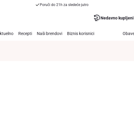
Poruči do 21h za sledeće jutro
Nedavno kupljeni
ktuelno
Recepti
Naši brendovi
Biznis korisnici
Obave