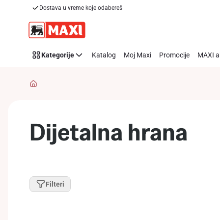
Dostava u vreme koje odabereš
Preskoči link
Kategorije
Katalog
Moj Maxi
Promocije
MAXI a
Dijetalna hrana
Filteri