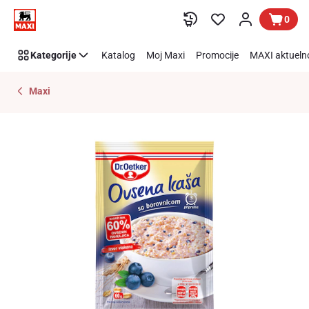
Preskoči link
0
Kategorije
Katalog
Moj Maxi
Promocije
MAXI aktueln
Maxi