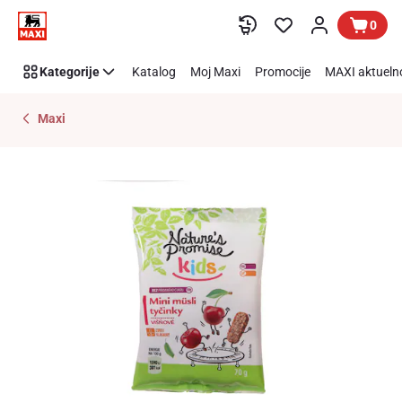
Preskoči link
0
Kategorije
Katalog
Moj Maxi
Promocije
MAXI aktueln
Maxi