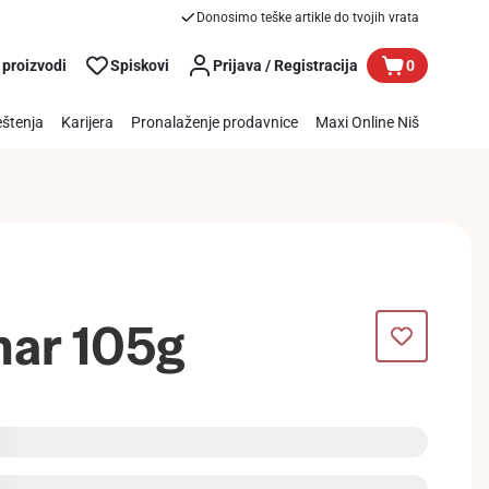
Donosimo teške artikle do tvojih vrata
 proizvodi
Spiskovi
Prijava / Registracija
0
štenja
Karijera
Pronalaženje prodavnice
Maxi Online Niš
har 105g