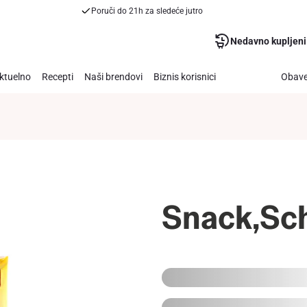
Poruči do 21h za sledeće jutro
Nedavno kupljeni
ktuelno
Recepti
Naši brendovi
Biznis korisnici
Obave
Snack,Sc