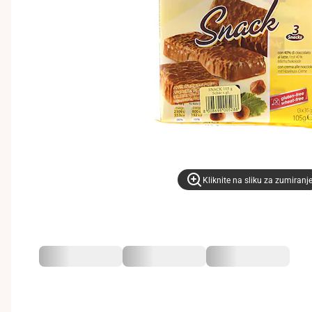
Kliknite na sliku za zumiranj