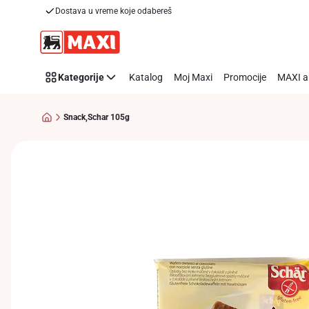
Dostava u vreme koje odabereš
Preskoči link
Kategorije
Katalog
Moj Maxi
Promocije
MAXI a
Snack,Schar 105g