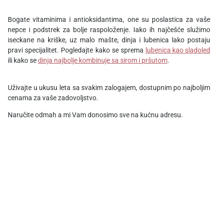
Bogate vitaminima i antioksidantima, one su poslastica za vaše
nepce i podstrek za bolje raspoloženje. Iako ih najčešće služimo
iseckane na kriške, uz malo mašte, dinja i lubenica lako postaju
pravi specijalitet. Pogledajte kako se sprema
lubenica kao sladoled
ili kako se
dinja najbolje kombinuje sa sirom i pršutom
.
Uživajte u ukusu leta sa svakim zalogajem, dostupnim po najboljim
cenama za vaše zadovoljstvo.
Naručite odmah a mi Vam donosimo sve na kućnu adresu.