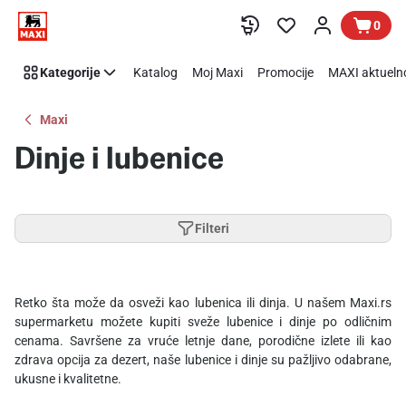
Preskoči link
0
Kategorije
Katalog
Moj Maxi
Promocije
MAXI aktueln
Maxi
Dinje i lubenice
Filteri
Retko šta može da osveži kao lubenica ili dinja. U našem Maxi.rs
supermarketu možete kupiti sveže lubenice i dinje po odličnim
cenama. Savršene za vruće letnje dane, porodične izlete ili kao
zdrava opcija za dezert, naše lubenice i dinje su pažljivo odabrane,
ukusne i kvalitetne.