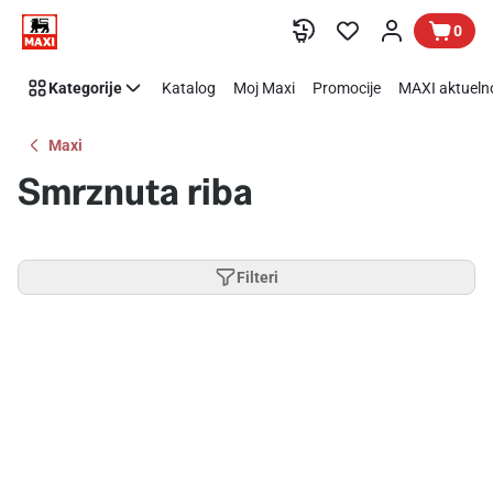
Preskoči link
0
Kategorije
Katalog
Moj Maxi
Promocije
MAXI aktueln
Maxi
Smrznuta riba
Filteri