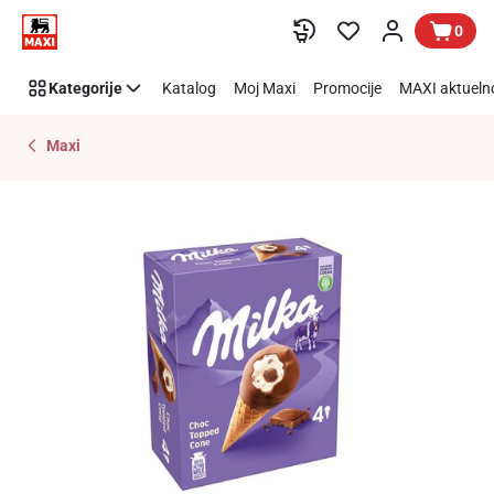
Preskoči link
0
Kategorije
Katalog
Moj Maxi
Promocije
MAXI aktueln
Maxi