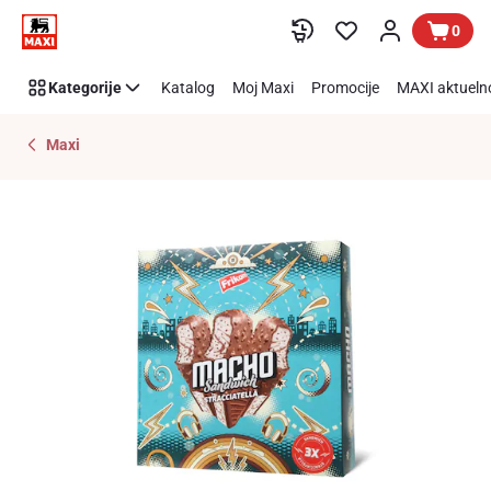
Preskoči link
0
Kategorije
Katalog
Moj Maxi
Promocije
MAXI aktueln
Maxi