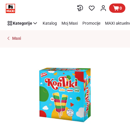
Preskoči link
0
Kategorije
Katalog
Moj Maxi
Promocije
MAXI aktueln
Maxi