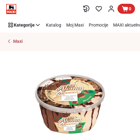
Preskoči link
0
Kategorije
Katalog
Moj Maxi
Promocije
MAXI aktueln
Maxi