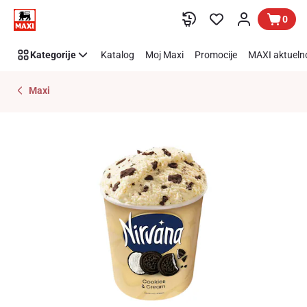
Preskoči link
0
Kategorije
Katalog
Moj Maxi
Promocije
MAXI aktueln
Maxi