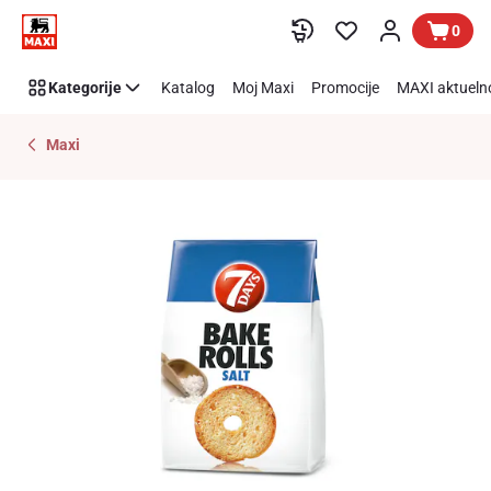
Preskoči link
0
Kategorije
Katalog
Moj Maxi
Promocije
MAXI aktueln
Maxi