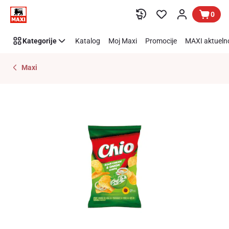
Preskoči link
0
Kategorije
Katalog
Moj Maxi
Promocije
MAXI aktueln
Maxi