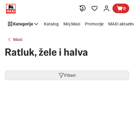
Preskoči link
0
Kategorije
Katalog
Moj Maxi
Promocije
MAXI aktueln
Maxi
Ratluk, žele i halva
Filteri