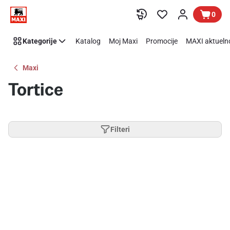
Preskoči link
0
Kategorije
Katalog
Moj Maxi
Promocije
MAXI aktueln
Maxi
Tortice
Filteri