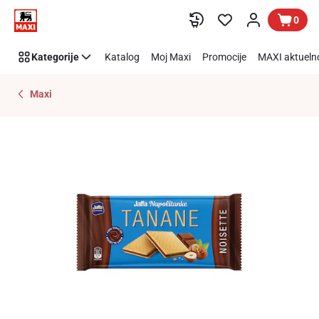
Preskoči link
0
Kategorije
Katalog
Moj Maxi
Promocije
MAXI aktueln
Maxi