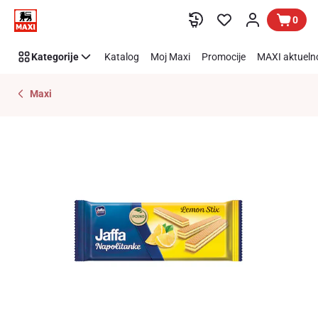
Preskoči link
0
Kategorije
Katalog
Moj Maxi
Promocije
MAXI aktueln
Maxi